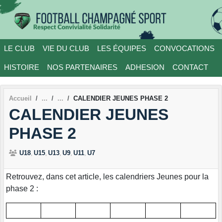
Panneau de gestion des cookies
LE CLUB
VIE DU CLUB
LES ÉQUIPES
CONVOCATIONS
HISTOIRE
NOS PARTENAIRES
ADHESION
CONTACT
Accueil
CALENDIER JEUNES PHASE 2
CALENDIER JEUNES
PHASE 2
U18
U15
U13
U9
U11
U7
Retrouvez, dans cet article, les calendriers Jeunes pour la
phase 2 :