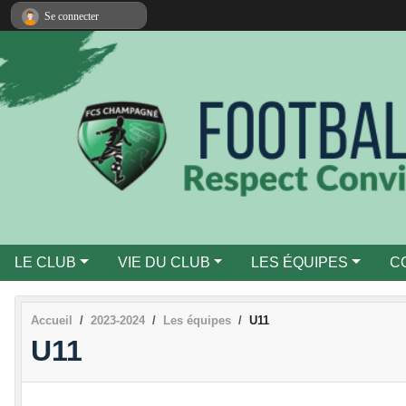
Panneau de gestion des cookies
Se connecter
LE CLUB
VIE DU CLUB
LES ÉQUIPES
C
Accueil
2023-2024
Les équipes
U11
U11