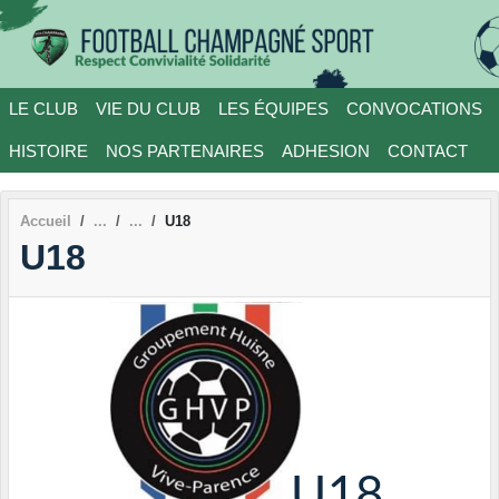
Panneau de gestion des cookies
LE CLUB
VIE DU CLUB
LES ÉQUIPES
CONVOCATIONS
HISTOIRE
NOS PARTENAIRES
ADHESION
CONTACT
Accueil
U18
U18