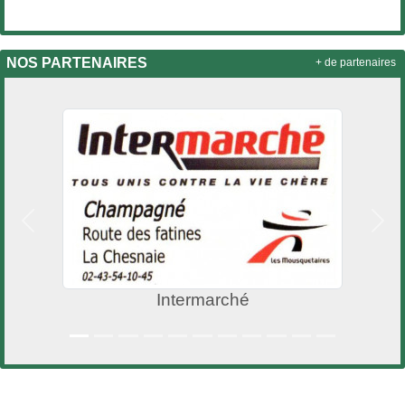
NOS PARTENAIRES
+ de partenaires
Précedent
Suiv
Intermarché