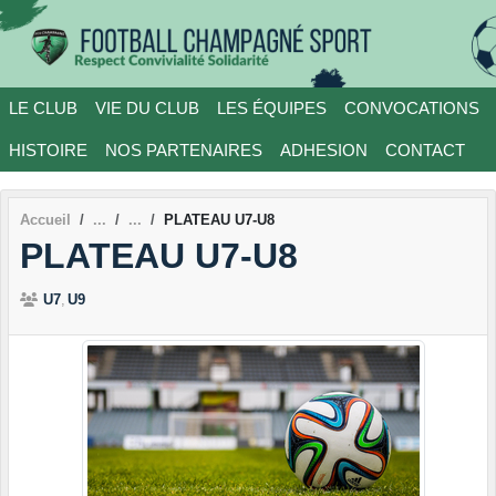
Panneau de gestion des cookies
LE CLUB
VIE DU CLUB
LES ÉQUIPES
CONVOCATIONS
HISTOIRE
NOS PARTENAIRES
ADHESION
CONTACT
Accueil
PLATEAU U7-U8
PLATEAU U7-U8
U7
U9