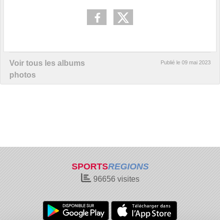
Voir tous les albums
Publié le
09 mai 2023
photos
SPORTS
REGIONS
96656
visites