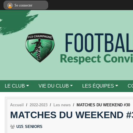
Panneau de gestion des cookies
Se connecter
LE CLUB
VIE DU CLUB
LES ÉQUIPES
C
Accueil
2022-2023
Les news
MATCHES DU WEEKEND #30
MATCHES DU WEEKEND #
U15
SENIORS