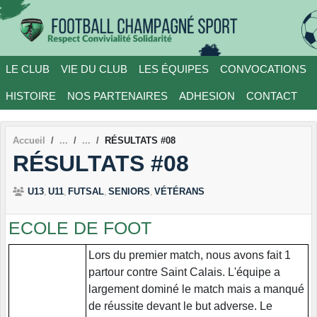
Panneau de gestion des cookies
LE CLUB
VIE DU CLUB
LES ÉQUIPES
CONVOCATIONS
HISTOIRE
NOS PARTENAIRES
ADHESION
CONTACT
Accueil
RÉSULTATS #08
RÉSULTATS #08
U13
U11
FUTSAL
SENIORS
VÉTÉRANS
ECOLE DE FOOT
Lors du premier match, nous avons fait 1
partour contre Saint Calais. L'équipe a
largement dominé le match mais a manqué
de réussite devant le but adverse. Le