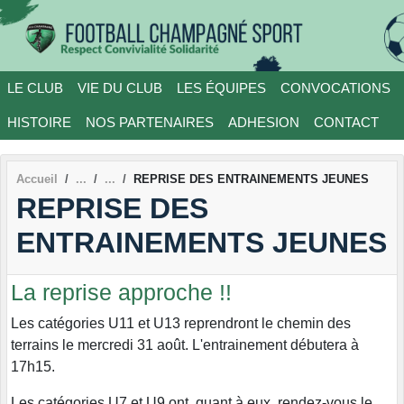
Panneau de gestion des cookies
LE CLUB
VIE DU CLUB
LES ÉQUIPES
CONVOCATIONS
HISTOIRE
NOS PARTENAIRES
ADHESION
CONTACT
Accueil
REPRISE DES ENTRAINEMENTS JEUNES
REPRISE DES
ENTRAINEMENTS JEUNES
La reprise approche !!
Les catégories U11 et U13 reprendront le chemin des
terrains le mercredi 31 août. L'entrainement débutera à
17h15.
Les catégories U7 et U9 ont, quant à eux, rendez-vous le