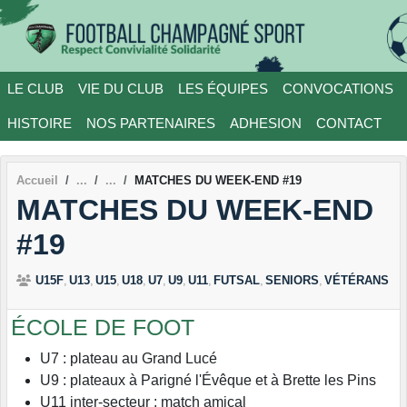
Panneau de gestion des cookies
LE CLUB
VIE DU CLUB
LES ÉQUIPES
CONVOCATIONS
HISTOIRE
NOS PARTENAIRES
ADHESION
CONTACT
Accueil
MATCHES DU WEEK-END #19
MATCHES DU WEEK-END
#19
U15F
U13
U15
U18
U7
U9
U11
FUTSAL
SENIORS
VÉTÉRANS
ÉCOLE DE FOOT
U7 : plateau au Grand Lucé
U9 : plateaux à Parigné l'Évêque et à Brette les Pins
U11 inter-secteur : match amical