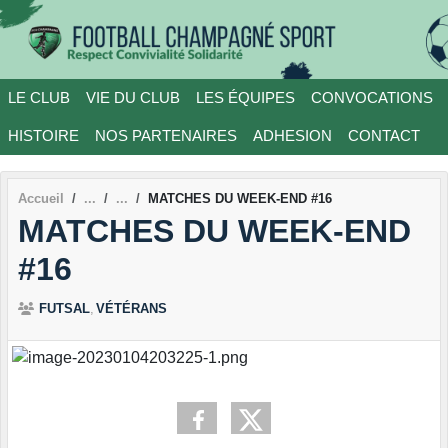
Panneau de gestion des cookies
LE CLUB
VIE DU CLUB
LES ÉQUIPES
CONVOCATIONS
HISTOIRE
NOS PARTENAIRES
ADHESION
CONTACT
Accueil
MATCHES DU WEEK-END #16
MATCHES DU WEEK-END
#16
FUTSAL
VÉTÉRANS