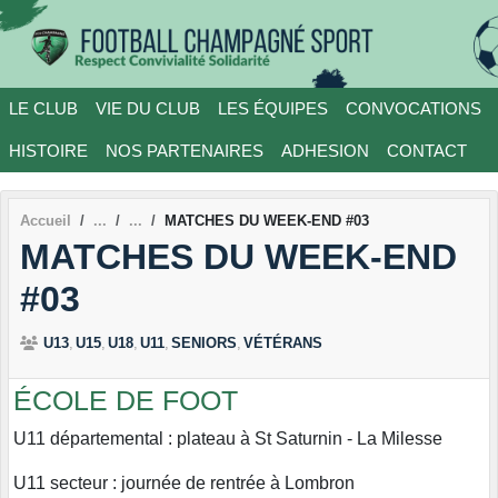
Panneau de gestion des cookies
LE CLUB
VIE DU CLUB
LES ÉQUIPES
CONVOCATIONS
HISTOIRE
NOS PARTENAIRES
ADHESION
CONTACT
Accueil
MATCHES DU WEEK-END #03
MATCHES DU WEEK-END
#03
U13
U15
U18
U11
SENIORS
VÉTÉRANS
ÉCOLE DE FOOT
U11 départemental : plateau à St Saturnin - La Milesse
U11 secteur : journée de rentrée à Lombron