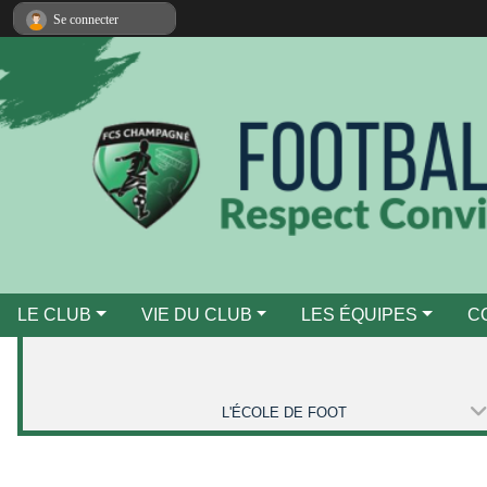
Panneau de gestion des cookies
Se connecter
LE CLUB
VIE DU CLUB
LES ÉQUIPES
C
L'ÉCOLE DE FOOT