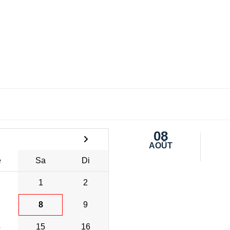
08
AOÛT
e
Sa
Di
1
2
8
9
4
15
16