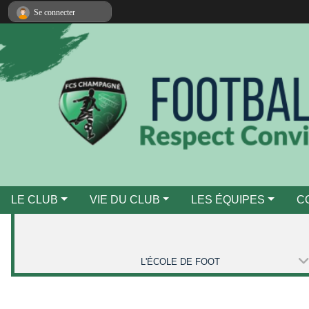
Panneau de gestion des cookies
Se connecter
LE CLUB
VIE DU CLUB
LES ÉQUIPES
C
L'ÉCOLE DE FOOT