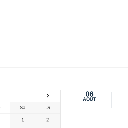
06
AOÛT
e
Sa
Di
1
2