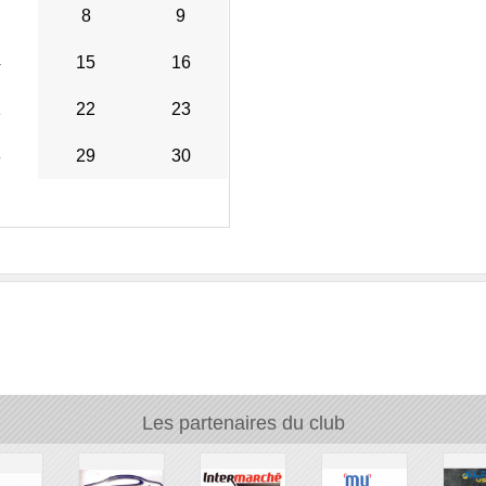
8
9
4
15
16
1
22
23
8
29
30
Les partenaires du club